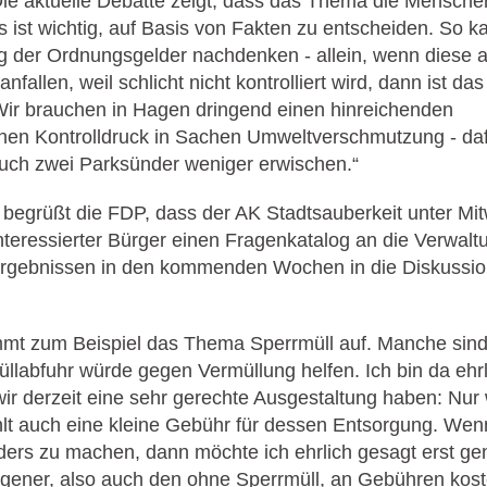
Die aktuelle Debatte zeigt, dass das Thema die Mensche
es ist wichtig, auf Basis von Fakten zu entscheiden. So
 der Ordnungsgelder nachdenken - allein, wenn diese ak
nfallen, weil schlicht nicht kontrolliert wird, dann ist das
ir brauchen in Hagen dringend einen hinreichenden
hen Kontrolldruck in Sachen Umweltverschmutzung - dafü
uch zwei Parksünder weniger erwischen.“
egrüßt die FDP, dass der AK Stadtsauberkeit unter Mitw
nteressierter Bürger einen Fragenkatalog an die Verwaltu
rgebnissen in den kommenden Wochen in die Diskussio
mt zum Beispiel das Thema Sperrmüll auf. Manche sind
llabfuhr würde gegen Vermüllung helfen. Ich bin da ehr
ir derzeit eine sehr gerechte Ausgestaltung haben: Nur
hlt auch eine kleine Gebühr für dessen Entsorgung. We
ders zu machen, dann möchte ich ehrlich gesagt erst g
gener, also auch den ohne Sperrmüll, an Gebühren kost