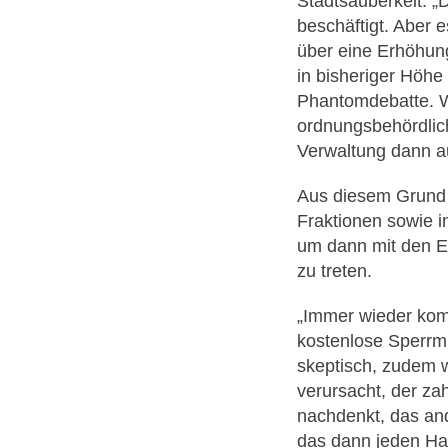
Stadtsauberkeit: „
beschäftigt. Aber 
über eine Erhöhung
in bisheriger Höhe a
Phantomdebatte. W
ordnungsbehördlic
Verwaltung dann a
Aus diesem Grund b
Fraktionen sowie i
um dann mit den E
zu treten.
„Immer wieder kom
kostenlose Sperrmü
skeptisch, zudem w
verursacht, der za
nachdenkt, das an
das dann jeden Ha