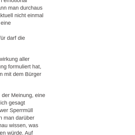
n emotional
 kann man durchaus
tuell nicht einmal
 eine
r darf die
irkung aller
ng formuliert hat,
n mit dem Bürger
 der Meinung, eine
lich gesagt
 wer Sperrmüll
nn man darüber
enau wissen, was
en würde. Auf