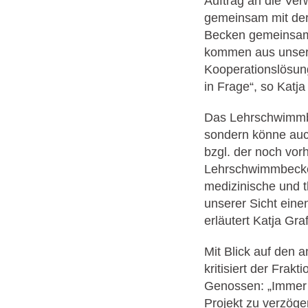
Auftrag an die Ver
gemeinsam mit der A
Becken gemeinsam 
kommen aus unsere
Kooperationslösun
in Frage“, so Katja
Das Lehrschwimmbe
sondern könne auch
bzgl. der noch vo
Lehrschwimmbecken
medizinische und 
unserer Sicht einen
erläutert Katja Gra
Mit Blick auf den
kritisiert der Fra
Genossen: „Immer 
Projekt zu verzöge