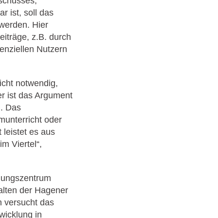
sschusses,
r ist, soll das
werden. Hier
träge, z.B. durch
nziellen Nutzern
cht notwendig,
er ist das Argument
g. Das
unterricht oder
leistet es aus
im Viertel“,
ldungszentrum
halten der Hagener
 versucht das
wicklung in