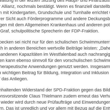
waltung in der letzten Sitzung des Haupt- und Finanzau
llianz, nochmals bestätigt. Wenn es finanziell darstellba
mit Kindergarten, Grundschule und Turnhalle errichtet 
r Sicht auch Förderprogramme und andere Deckungsbei
gen mit dem Allgemeinen Krankenhaus und anderen pote
 Graf, schulpolitische Sprecherin der FDP-Fraktion.
cken sei nicht nur für den schulischen Schwimmunterri
 in anderen Bereichen wertvolle Beiträge leisten: „Dah
rhandenen Kapazitäten im Westfalenbad auch nachrangi
 kann ebenso sinnvoll für den vorschulischen Schwimm
therapeutische Anwendungen genutzt werden. Insgesamt 
 wichtigen Beitrag für Bildung, Integration und Inklusion 
f das Anliegen.
 anhaltenden Widerstand der SPD-Fraktion gegen das Bi
ktionsvorsitzende Claus Thielmann zudem erneut das Ver
wieder wird durch neue Prüfaufträge und Einwendungen
rn. Das ist unredlich und vor allem mit Bezug auf die Ent