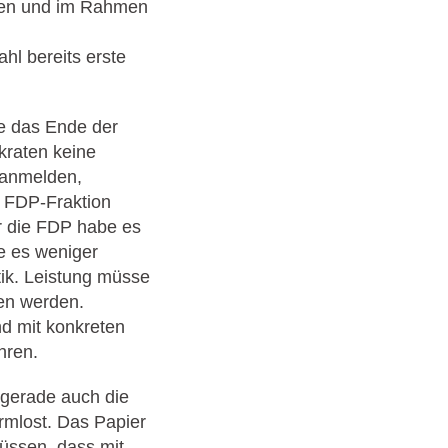
chen und im Rahmen
l bereits erste
ie das Ende der
okraten keine
 anmelden,
e FDP-Fraktion
r die FDP habe es
he es weniger
tik. Leistung müsse
fen werden.
nd mit konkreten
hren.
 gerade auch die
rmlost. Das Papier
üssen, dass mit