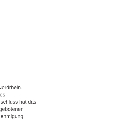
Nordrhein-
des
schluss hat das
 gebotenen
enehmigung