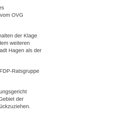
es
ch vom OVG
halten der Klage
 dem weiteren
adt Hagen als der
e FDP-Ratsgruppe
ungsgericht
Gebiet der
ückzuziehen.