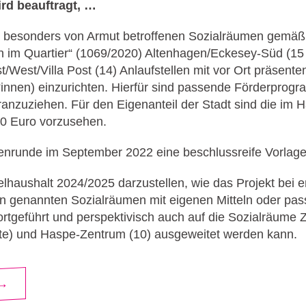
rd beauftragt, …
n besonders von Armut betroffenen Sozialräumen gemä
 im Quartier“ (1069/2020) Altenhagen/Eckesey-Süd (15
West/Villa Post (14) Anlaufstellen mit vor Ort präsent
innen) einzurichten. Hierfür sind passende Förderprog
nzuziehen. Für den Eigenanteil der Stadt sind die im H
00 Euro vorzusehen.
ienrunde im September 2022 eine beschlussreife Vorlage
lhaushalt 2024/2025 darzustellen, wie das Projekt bei
en genannten Sozialräumen mit eigenen Mitteln oder pa
ortgeführt und perspektivisch auch auf die Sozialräum
kte) und Haspe-Zentrum (10) ausgeweitet werden kann.
 →