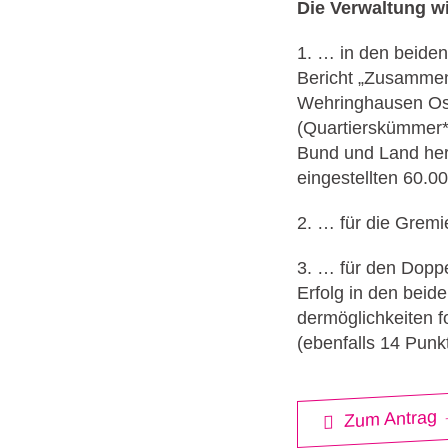
Die Verwaltung wi
1. … in den beide
Bericht „Zusammen
Wehringhausen Ost/
(Quartierskümmer*
Bund und Land hera
eingestellten 60.0
2. … für die Grem
3. … für den Doppe
Erfolg in den beid
dermöglichkeiten f
(ebenfalls 14 Pun
Zum Antrag