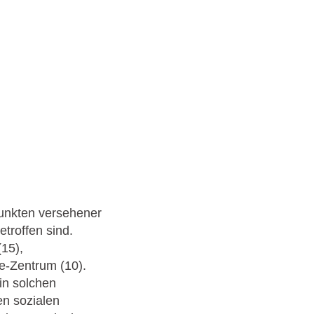
Punkten versehener
troffen sind.
15),
e-Zentrum (10).
in solchen
en sozialen