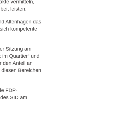
kte vermitteln,
eit leisten.
nd Altenhagen das
 sich kompetente
ner Sitzung am
z im Quartier“ und
r den Anteil an
n diesen Bereichen
die FDP-
 des SID am