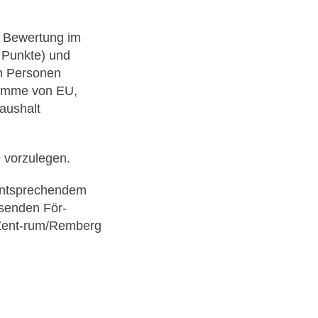
ß Bewertung im
 Punkte) und
en Personen
ramme von EU,
aushalt
 vorzulegen.
 entsprechendem
ssenden För-
e Zent-rum/Remberg