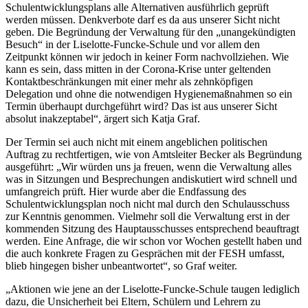
Schulentwicklungsplans alle Alternativen ausführlich geprüft
werden müssen. Denkverbote darf es da aus unserer Sicht nicht
geben. Die Begründung der Verwaltung für den „unangekündigten
Besuch“ in der Liselotte-Funcke-Schule und vor allem den
Zeitpunkt können wir jedoch in keiner Form nachvollziehen. Wie
kann es sein, dass mitten in der Corona-Krise unter geltenden
Kontaktbeschränkungen mit einer mehr als zehnköpfigen
Delegation und ohne die notwendigen Hygienemaßnahmen so ein
Termin überhaupt durchgeführt wird? Das ist aus unserer Sicht
absolut inakzeptabel“, ärgert sich Katja Graf.
Der Termin sei auch nicht mit einem angeblichen politischen
Auftrag zu rechtfertigen, wie von Amtsleiter Becker als Begründung
ausgeführt: „Wir würden uns ja freuen, wenn die Verwaltung alles
was in Sitzungen und Besprechungen andiskutiert wird schnell und
umfangreich prüft. Hier wurde aber die Endfassung des
Schulentwicklungsplan noch nicht mal durch den Schulausschuss
zur Kenntnis genommen. Vielmehr soll die Verwaltung erst in der
kommenden Sitzung des Hauptausschusses entsprechend beauftragt
werden. Eine Anfrage, die wir schon vor Wochen gestellt haben und
die auch konkrete Fragen zu Gesprächen mit der FESH umfasst,
blieb hingegen bisher unbeantwortet“, so Graf weiter.
„Aktionen wie jene an der Liselotte-Funcke-Schule taugen lediglich
dazu, die Unsicherheit bei Eltern, Schülern und Lehrern zu