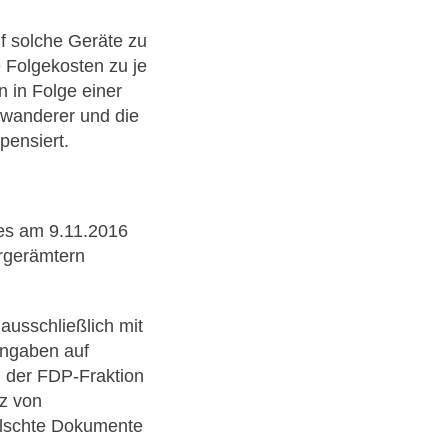
f solche Geräte zu
e Folgekosten zu je
 in Folge einer
uwanderer und die
pensiert.
ses am 9.11.2016
rgerämtern
usschließlich mit
Angaben auf
g der FDP-Fraktion
tz von
älschte Dokumente