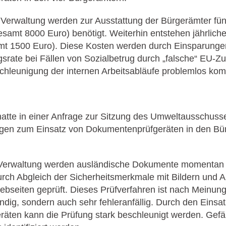
Verwaltung werden zur Ausstattung der Bürgerämter fün
esamt 8000 Euro) benötigt. Weiterhin entstehen jährlich
mt 1500 Euro). Diese Kosten werden durch Einsparungen
srate bei Fällen von Sozialbetrug durch „falsche“ EU-Z
hleunigung der internen Arbeitsabläufe problemlos kom
hatte in einer Anfrage zur Sitzung des Umweltausschus
gen zum Einsatz von Dokumentenprüfgeräten in den Bü
 Verwaltung werden ausländische Dokumente momentan a
ch Abgleich der Sicherheitsmerkmale mit Bildern und 
bseiten geprüft. Dieses Prüfverfahren ist nach Meinun
endig, sondern auch sehr fehleranfällig. Durch den Einsa
äten kann die Prüfung stark beschleunigt werden. Gef